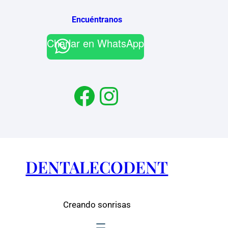
Saltar
al
Encuéntranos
contenido
Charlar en WhatsApp
Facebook
Instagram
DENTALECODENT
Creando sonrisas